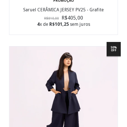
PROMOÇÃO
Saruel CERÂMICA JERSEY PV25 - Grafite
R$405,00
R$810,00
4
x de
R$101,25
sem juros
50%
OFF