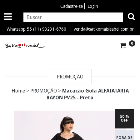
Cadastre-se
Login
Whatsapp 55 (11) 93231-6760 |
venda@satikomaisisabel.com.br
0
PROMOÇÃO
Home
>
PROMOÇÃO
>
Macacão Gola ALFAIATARIA
RAYON PV25 - Preto
50 %
OFF
FORA DE