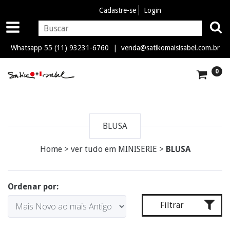
Cadastre-se
Login
Whatsapp 55 (11) 93231-6760 |
venda@satikomaisisabel.com.br
0
BLUSA
Home
>
ver tudo em MINISERIE
>
BLUSA
Ordenar por:
Filtrar