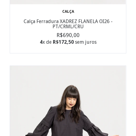
CALÇA
Calça Ferradura XADREZ FLANELA OI26 -
PT/CRML/CRU
R$690,00
4
x de
R$172,50
sem juros