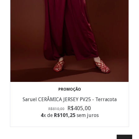
PROMOÇÃO
Saruel CERÂMICA JERSEY PV25 - Terracota
R$405,00
R$810,00
4
x de
R$101,25
sem juros