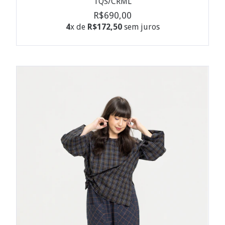
TQS/CRML
R$690,00
4
x de
R$172,50
sem juros