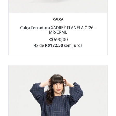
CALÇA
Calça Ferradura XADREZ FLANELA OI26 -
MR/CRML
R$690,00
4
x de
R$172,50
sem juros