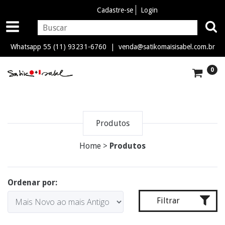
Cadastre-se
Login
Whatsapp 55 (11) 93231-6760 |
venda@satikomaisisabel.com.br
0
Produtos
Home
>
Produtos
Ordenar por:
Filtrar