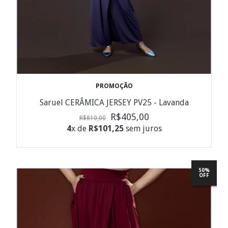
PROMOÇÃO
Saruel CERÂMICA JERSEY PV25 - Lavanda
R$405,00
R$810,00
4
x de
R$101,25
sem juros
50%
OFF