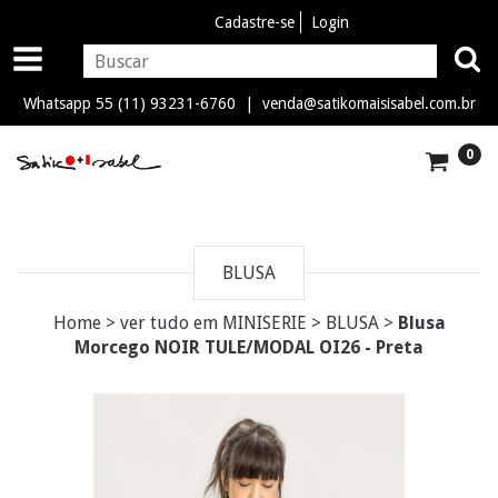
Cadastre-se
Login
Whatsapp 55 (11) 93231-6760 |
venda@satikomaisisabel.com.br
0
BLUSA
Home
>
ver tudo em MINISERIE
>
BLUSA
>
Blusa
Morcego NOIR TULE/MODAL OI26 - Preta