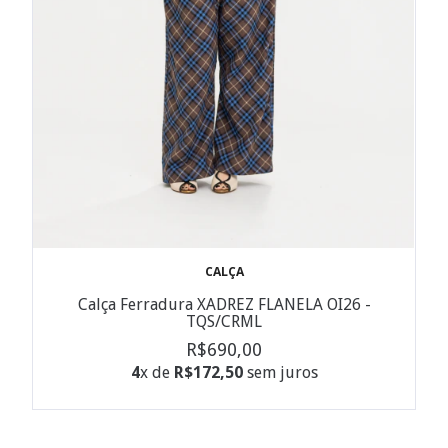
CALÇA
Calça Ferradura XADREZ FLANELA OI26 -
TQS/CRML
R$690,00
4
x de
R$172,50
sem juros